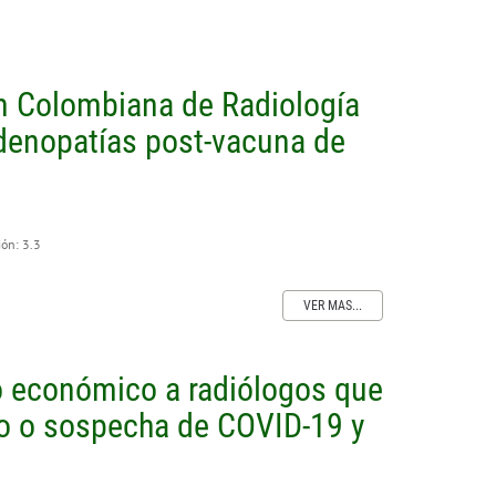
n Colombiana de Radiología
denopatías post-vacuna de
ión: 3.3
VER MAS...
 económico a radiólogos que
co o sospecha de COVID-19 y