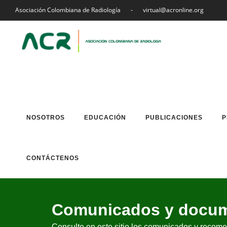
Asociación Colombiana de Radiología
-
virtual@acronline.org
NOSOTROS
EDUCACIÓN
PUBLICACIONES
P
CONTÁCTENOS
Comunicados y docum
Consulte en este sitio los comunicados y reco