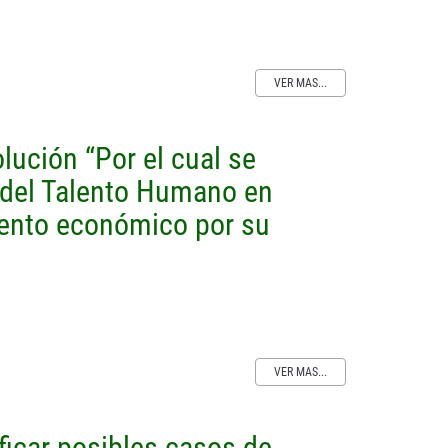
VER MAS...
lución “Por el cual se
s del Talento Humano en
iento económico por su
VER MAS...
ficar posibles casos de