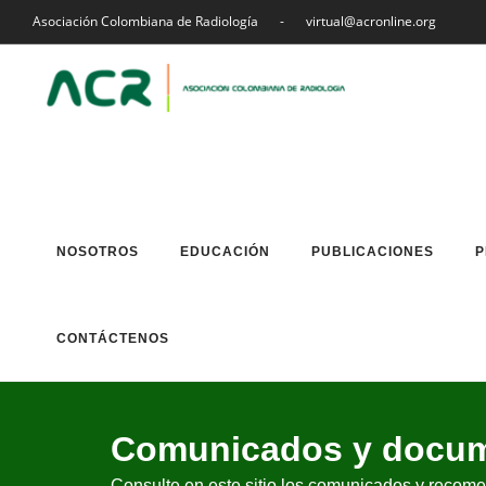
Asociación Colombiana de Radiología
-
virtual@acronline.org
NOSOTROS
EDUCACIÓN
PUBLICACIONES
P
CONTÁCTENOS
Comunicados y docum
Consulte en este sitio los comunicados y reco