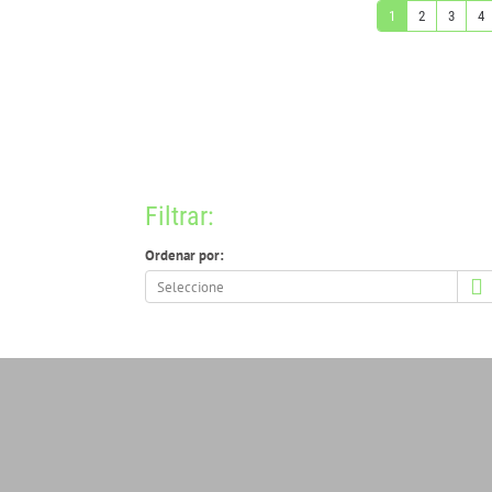
1
2
3
4
Filtrar:
Ordenar por:
Ordenar
por: