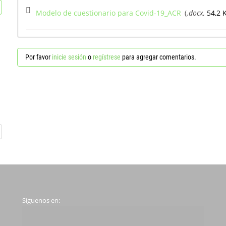
Modelo de cuestionario para Covid-19_ACR
(
.docx,
54,2 
Por favor
inicie sesión
o
regístrese
para agregar comentarios.
Síguenos en: