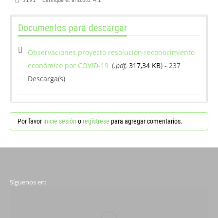
Documentos para descargar
Observaciones proyecto resolución reconocimiento
económico por COVID-19
(
.pdf,
317,34 KB
) - 237
Descarga(s)
Por favor
inicie sesión
o
regístrese
para agregar comentarios.
Síguenos en: