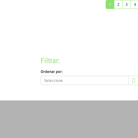
1
2
3
4
Filtrar:
Ordenar por:
Ordenar
por: