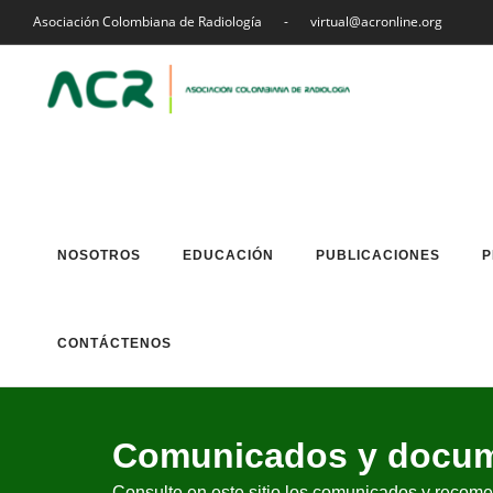
Asociación Colombiana de Radiología
-
virtual@acronline.org
NOSOTROS
EDUCACIÓN
PUBLICACIONES
P
CONTÁCTENOS
Comunicados y docum
Consulte en este sitio los comunicados y reco