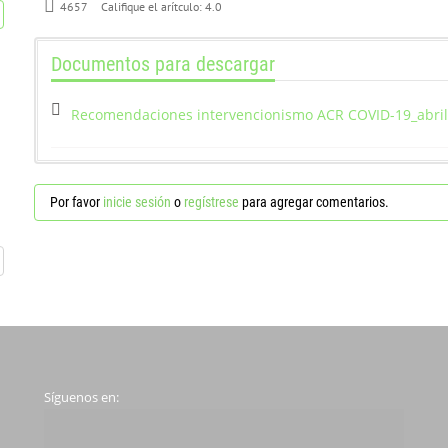
4657
Califique el arítculo:
4.0
Documentos para descargar
Recomendaciones intervencionismo ACR COVID-19_abril
Por favor
inicie sesión
o
regístrese
para agregar comentarios.
Síguenos en: