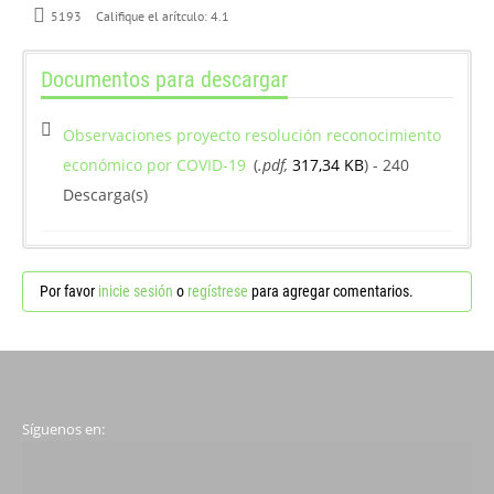
5193
Califique el arítculo:
4.1
Documentos para descargar
Observaciones proyecto resolución reconocimiento
económico por COVID-19
(
.pdf,
317,34 KB
) - 240
Descarga(s)
Por favor
inicie sesión
o
regístrese
para agregar comentarios.
Síguenos en: