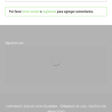
Por favor
inicie sesión
o
regístrese
para agregar comentarios.
Síguenos en:
COPYRIGHT 2026 BY ACR COLOMBIA
:
TÉRMINOS DE USO
:
POLÍTICA DE
PRIVACIDAD