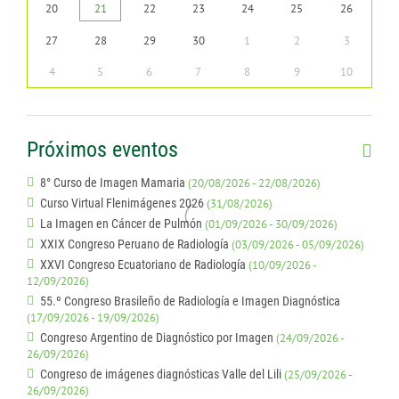
CONTÁCTENOS
20
21
22
23
24
25
26
27
28
29
30
1
2
3
4
5
6
7
8
9
10
Próximos eventos
8° Curso de Imagen Mamaria
(20/08/2026 - 22/08/2026)
Curso Virtual Flenimágenes 2026
(31/08/2026)
La Imagen en Cáncer de Pulmón
(01/09/2026 - 30/09/2026)
XXIX Congreso Peruano de Radiología
(03/09/2026 - 05/09/2026)
XXVI Congreso Ecuatoriano de Radiología
(10/09/2026 -
12/09/2026)
55.º Congreso Brasileño de Radiología e Imagen Diagnóstica
(17/09/2026 - 19/09/2026)
Congreso Argentino de Diagnóstico por Imagen
(24/09/2026 -
26/09/2026)
Congreso de imágenes diagnósticas Valle del Lili
(25/09/2026 -
26/09/2026)