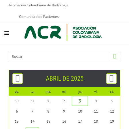
Asociación Colombiana de Radiología
Comunidad de Pacientes
NOSOTROS
EDUCACIÓN
PUBLICACIONES
ABRIL DE 2025
PROGRAMAS INSTITUCIONALES
do.
lu.
ma.
mi.
ju.
vi.
sá.
PROGRAMAS POR PATOLOGÍAS
3
30
31
1
2
4
5
JURÍDICO
6
7
8
9
10
11
12
GRUPOS CIENTÍFICOS
13
14
15
16
17
18
19