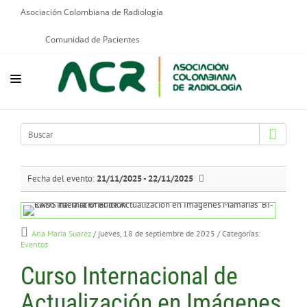
Asociación Colombiana de Radiología
Comunidad de Pacientes
NOSOTROS
EDUCACIÓN
PUBLICACIONES
Fecha del evento:
21/11/2025 - 22/11/2025
PROGRAMAS INSTITUCIONALES
PROGRAMAS POR PATOLOGÍAS
Ana Maria Suarez
/ jueves, 18 de septiembre de 2025
/ Categorías:
Eventos
JURÍDICO
Curso Internacional de
GRUPOS CIENTÍFICOS
Actualización en Imágenes