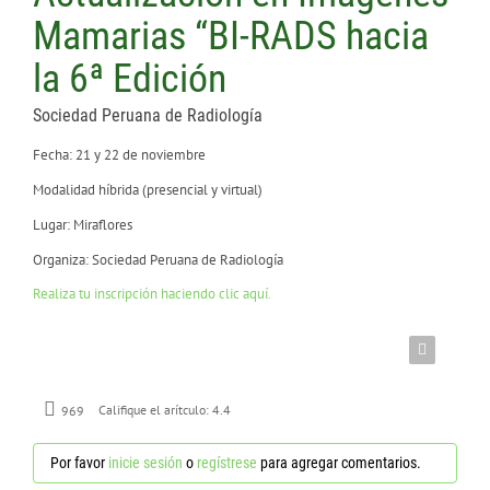
CONTÁCTENOS
Mamarias “BI-RADS hacia
la 6ª Edición
Sociedad Peruana de Radiología
Fecha: 21 y 22 de noviembre
Modalidad híbrida (presencial y virtual)
Lugar: Miraflores
Organiza: Sociedad Peruana de Radiología
Realiza tu inscripción haciendo clic aquí
.
969
Califique el arítculo:
4.4
Por favor
inicie sesión
o
regístrese
para agregar comentarios.