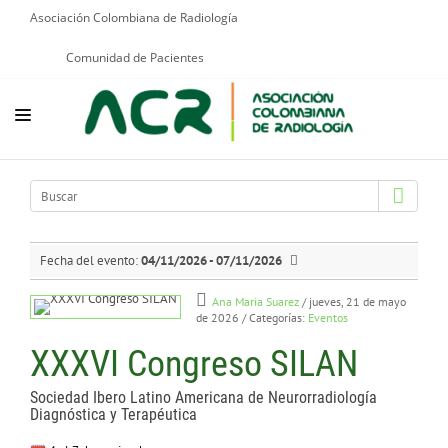
Asociación Colombiana de Radiología
Comunidad de Pacientes
NOSOTROS
EDUCACIÓN
PUBLICACIONES
Fecha del evento:
04/11/2026 - 07/11/2026
PROGRAMAS INSTITUCIONALES
Ana Maria Suarez
/ jueves, 21 de mayo
de 2026
/ Categorías:
Eventos
PROGRAMAS POR PATOLOGÍAS
XXXVI Congreso SILAN
JURÍDICO
Sociedad Ibero Latino Americana de Neurorradiología
GRUPOS CIENTÍFICOS
Diagnóstica y Terapéutica