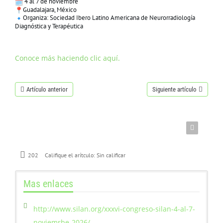
4 al 7 de noviembre
CONTÁCTENOS
Guadalajara, México
Organiza: Sociedad Ibero Latino Americana de Neurorradiología
Diagnóstica y Terapéutica
Conoce más haciendo clic aquí.
Artículo anterior
Siguiente artículo
202
Califique el arítculo:
Sin calificar
Mas enlaces
http://www.silan.org/xxxvi-congreso-silan-4-al-7-
noviemrbe-2026/