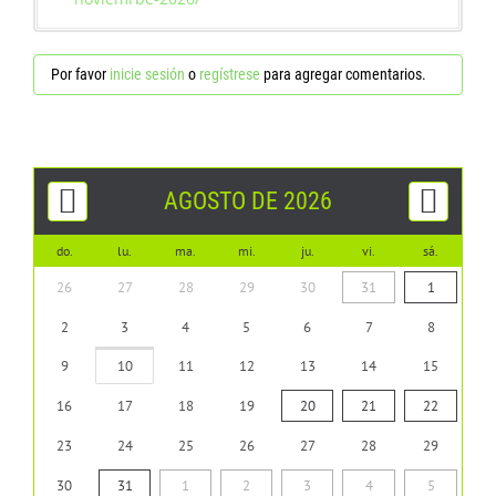
Por favor
inicie sesión
o
regístrese
para agregar comentarios.
AGOSTO DE 2026
do.
lu.
ma.
mi.
ju.
vi.
sá.
26
27
28
29
30
31
1
2
3
4
5
6
7
8
9
10
11
12
13
14
15
16
17
18
19
20
21
22
23
24
25
26
27
28
29
30
31
1
2
3
4
5