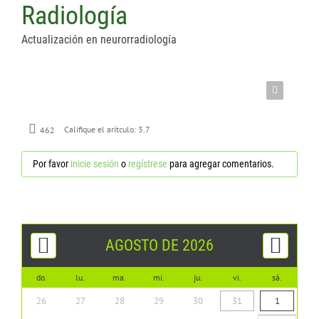
CONTÁCTENOS
Radiología
Actualización en neurorradiología
462
Califique el arítculo:
3.7
Por favor
inicie sesión
o
regístrese
para agregar comentarios.
AGOSTO DE 2026
do.
lu.
ma.
mi.
ju.
vi.
sá.
26
27
28
29
30
31
1