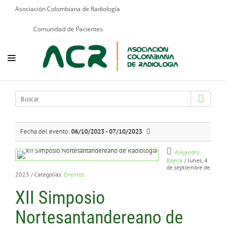
Asociación Colombiana de Radiología
Comunidad de Pacientes
NOSOTROS
EDUCACIÓN
PUBLICACIONES
Fecha del evento:
06/10/2023 - 07/10/2023
PROGRAMAS INSTITUCIONALES
Alejandro
Baena
/ lunes, 4
de septiembre de
PROGRAMAS POR PATOLOGÍAS
2023
/ Categorías:
Eventos
JURÍDICO
XII Simposio
GRUPOS CIENTÍFICOS
Nortesantandereano de