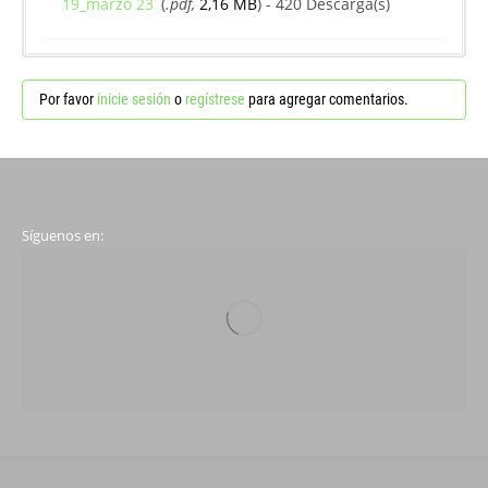
19_marzo 23
(
.pdf,
2,16 MB
) - 420 Descarga(s)
Por favor
inicie sesión
o
regístrese
para agregar comentarios.
Síguenos en: