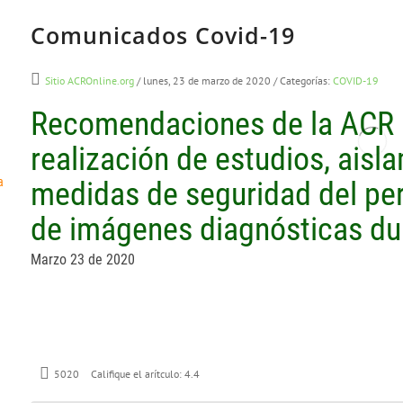
Comunicados Covid-19
Sitio ACROnline.org
/ lunes, 23 de marzo de 2020
/ Categorías:
COVID-19
Recomendaciones de la ACR p
realización de estudios, aisl
a
medidas de seguridad del per
de imágenes diagnósticas du
Marzo 23 de 2020
5020
Califique el arítculo:
4.4