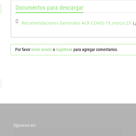
Documentos para descargar
Recomendaciones Generales ACR COVID-19_marzo 23
(
.
Por favor
inicie sesión
o
regístrese
para agregar comentarios.
Síguenos en: