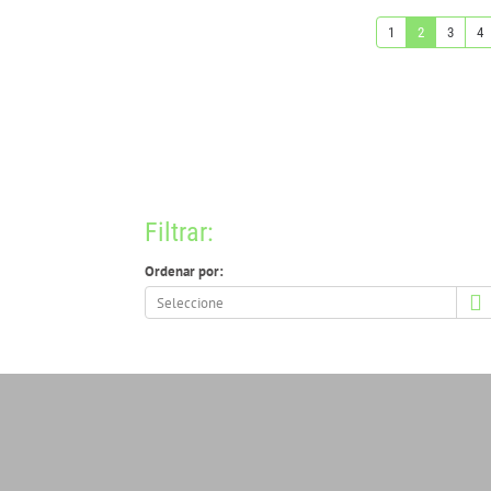
1
2
3
4
Filtrar:
Ordenar por:
Ordenar
por: