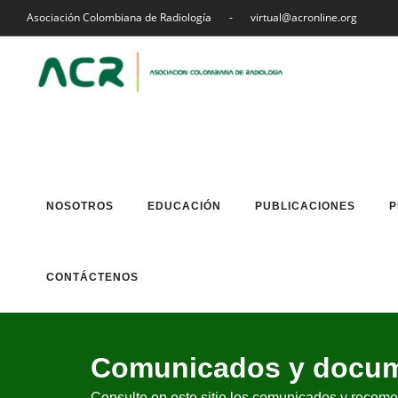
Asociación Colombiana de Radiología
-
virtual@acronline.org
NOSOTROS
EDUCACIÓN
PUBLICACIONES
P
CONTÁCTENOS
Comunicados y docum
Consulte en este sitio los comunicados y reco