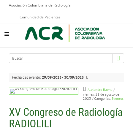
Asociación Colombiana de Radiología
Comunidad de Pacientes
NOSOTROS
EDUCACIÓN
PUBLICACIONES
Fecha del evento:
29/09/2023 - 30/09/2023
PROGRAMAS INSTITUCIONALES
Alejandro Baena
/
viernes, 11 de agosto de
2023
/ Categorías:
Eventos
PROGRAMAS POR PATOLOGÍAS
XV Congreso de Radiología
JURÍDICO
RADIOLILI
GRUPOS CIENTÍFICOS