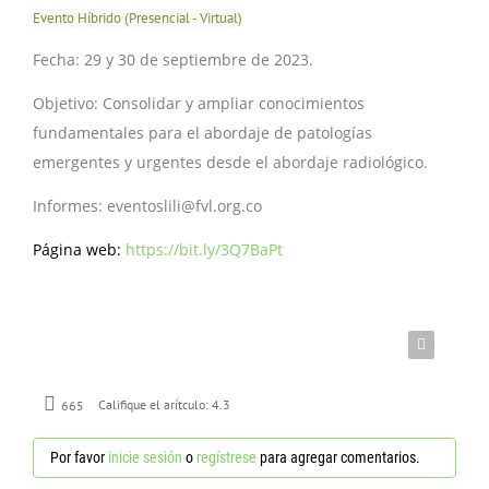
CONTÁCTENOS
Evento Híbrido (Presencial - Virtual)
Fecha:
29 y 30 de septiembre de 2023.
Objetivo: Consolidar y ampliar conocimientos
fundamentales para el abordaje de patologías
emergentes y urgentes desde el abordaje radiológico.
Informes: eventoslili@fvl.org.co
Página web:
https://bit.ly/3Q7BaPt
665
Califique el arítculo:
4.3
Por favor
inicie sesión
o
regístrese
para agregar comentarios.