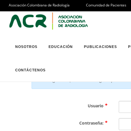
Asociación Colombiana de Radiología
Comunidad de Pacientes
Registro
NOSOTROS
EDUCACIÓN
PUBLICACIONES
P
CONTÁCTENOS
*Nota:
El registro en este sitio web es público
son obligatorios.
(
Atención:
- El registro puede ta
Usuario
Contraseña: