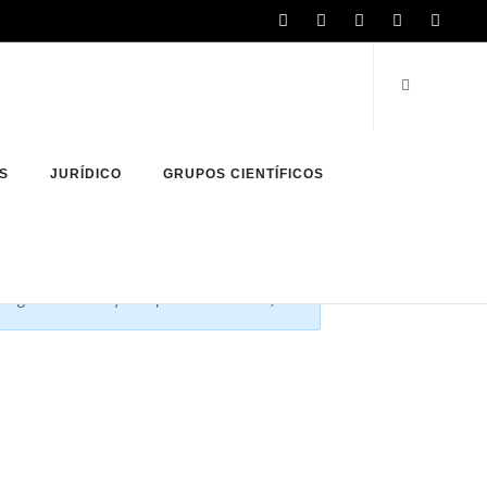
S
JURÍDICO
GRUPOS CIENTÍFICOS
tio web.Todos los campos marcados en rojo
egistrar hasta que el proceso termine.)