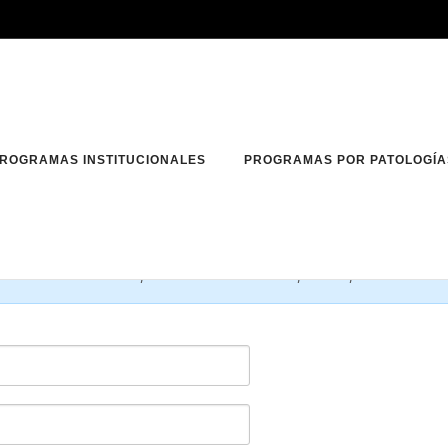
ROGRAMAS INSTITUCIONALES
PROGRAMAS POR PATOLOGÍA
. Una vez que envíe su información de registro tendrá acceso al si
rdar unos momentos. Espere unos momentos después de pulsar el botón R