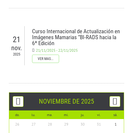
CONTÁCTENOS
Curso Internacional de Actualización en
Imágenes Mamarias “BI-RADS hacia la
21
6ª Edición
nov.
21/11/2025 - 22/11/2025
2025
VER MAS...
NOVIEMBRE DE 2025
do.
lu.
ma.
mi.
ju.
vi.
sá.
26
27
28
29
30
31
1