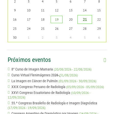
2
3
4
5
6
7
8
9
10
11
12
13
14
15
21
16
17
18
19
20
22
23
24
25
26
27
28
29
30
1
2
3
4
5
6
Próximos eventos
8° Curso de Imagen Mamaria
(20/08/2026 - 22/08/2026)
Curso Virtual Flenimágenes 2026
(31/08/2026)
La Imagen en Cáncer de Pulmón
(01/09/2026 - 30/09/2026)
XXIX Congreso Peruano de Radiología
(03/09/2026 - 05/09/2026)
XXVI Congreso Ecuatoriano de Radiología
(10/09/2026 -
12/09/2026)
55.º Congreso Brasileño de Radiología e Imagen Diagnóstica
(17/09/2026 - 19/09/2026)
Congreso Argentino de Diagnóstico por Imagen
(24/09/2026 -